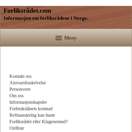
Forliksrådet.com
Informasjon om forliksrådene i Norge.
Meny
Kontakt oss
Ansvarsfraskrivelse
Personvern
Om oss
Informasjonskapsler
Forbrukslånets kostnad
Refinansiering kan haste
Forliksrådet eller Klagenemnd?
Ordliste