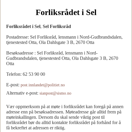
Forliksrådet i Sel
Forliksrådet i Sel
,
Sel Forliksråd
Postadresse: Sel Forliksråd, lensmann i Nord-Gudbrandsdalen,
tjenestested Otta, Ola Dahlsgate 3 B, 2670 Otta
Besøksadresse : Sel Forliksråd, lensmann i Nord-
Gudbrandsdalen, tjenestested Otta, Ola Dahlsgate 3 B, 2670
Otta
Telefon: 62 53 90 00
E-post:
post.innlandet@politiet.no
Alternativ e-post:
sianpost@sismo.no
Vær oppmerksom på at møte i forliksrådet kan foregå på annen
adresse enn på besøksadressen. Møteadresse går alltid frem på
møteinkallingen. Dersom du skal sende viktig post til
forliksrådet bør du alltid kontakte forliksrådet på forhånd for å
få bekreftet at adressen er riktig.