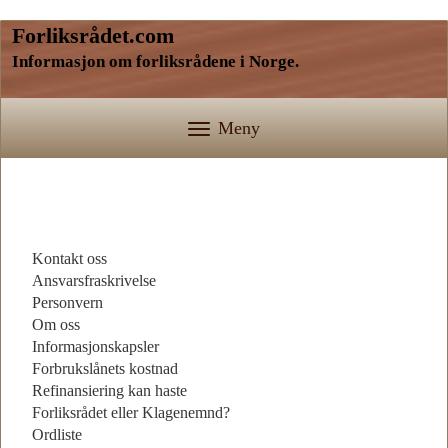
Forliksrådet.com
Informasjon om forliksrådene i Norge.
Meny
Kontakt oss
Ansvarsfraskrivelse
Personvern
Om oss
Informasjonskapsler
Forbrukslånets kostnad
Refinansiering kan haste
Forliksrådet eller Klagenemnd?
Ordliste