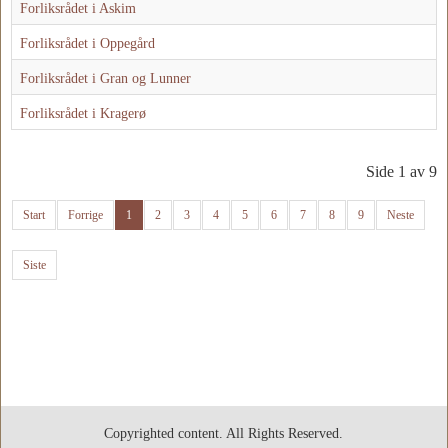
Forliksrådet i Askim
Forliksrådet i Oppegård
Forliksrådet i Gran og Lunner
Forliksrådet i Kragerø
Side 1 av 9
Start
Forrige
1
2
3
4
5
6
7
8
9
Neste
Siste
Copyrighted content. All Rights Reserved.