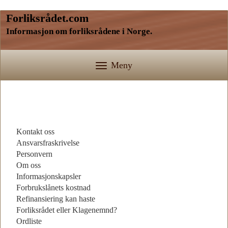
Forliksrådet.com
Informasjon om forliksrådene i Norge.
Meny
Kontakt oss
Ansvarsfraskrivelse
Personvern
Om oss
Informasjonskapsler
Forbrukslånets kostnad
Refinansiering kan haste
Forliksrådet eller Klagenemnd?
Ordliste