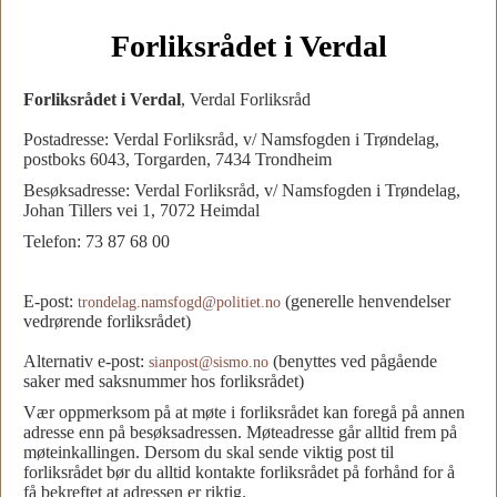
Forliksrådet i Verdal
Forliksrådet i Verdal
, Verdal Forliksråd
Postadresse: Verdal Forliksråd, v/ Namsfogden i Trøndelag,
postboks 6043, Torgarden, 7434 Trondheim
Besøksadresse: Verdal Forliksråd, v/ Namsfogden i Trøndelag,
Johan Tillers vei 1, 7072 Heimdal
Telefon: 73 87 68 00
E-post:
(generelle henvendelser
trondelag.namsfogd@politiet.no
vedrørende forliksrådet)
Alternativ e-post:
(benyttes ved pågående
sianpost@sismo.no
saker med saksnummer hos forliksrådet)
Vær oppmerksom på at møte i forliksrådet kan foregå på annen
adresse enn på besøksadressen. Møteadresse går alltid frem på
møteinkallingen. Dersom du skal sende viktig post til
forliksrådet bør du alltid kontakte forliksrådet på forhånd for å
få bekreftet at adressen er riktig.