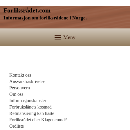
Forliksrådet.com
Informasjon om forliksrådene i Norge.
Meny
Kontakt oss
Ansvarsfraskrivelse
Personvern
Om oss
Informasjonskapsler
Forbrukslånets kostnad
Refinansiering kan haste
Forliksrådet eller Klagenemnd?
Ordliste