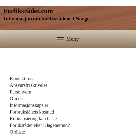
Forliksrådet.com
Informasjon om forliksrådene i Norge.
Meny
Kontakt oss
Ansvarsfraskrivelse
Personvern
Om oss
Informasjonskapsler
Forbrukslånets kostnad
Refinansiering kan haste
Forliksrådet eller Klagenemnd?
Ordliste