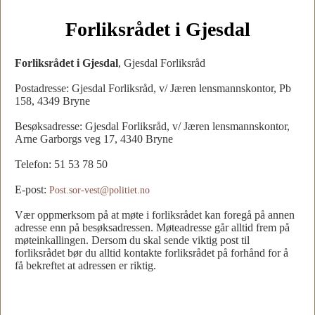
Forliksrådet i Gjesdal
Forliksrådet i Gjesdal
, Gjesdal Forliksråd
Postadresse: Gjesdal Forliksråd, v/ Jæren lensmannskontor, Pb
158, 4349 Bryne
Besøksadresse: Gjesdal Forliksråd, v/ Jæren lensmannskontor,
Arne Garborgs veg 17, 4340 Bryne
Telefon: 51 53 78 50
E-post:
Post.sor-vest@politiet.no
Vær oppmerksom på at møte i forliksrådet kan foregå på annen
adresse enn på besøksadressen. Møteadresse går alltid frem på
møteinkallingen. Dersom du skal sende viktig post til
forliksrådet bør du alltid kontakte forliksrådet på forhånd for å
få bekreftet at adressen er riktig.