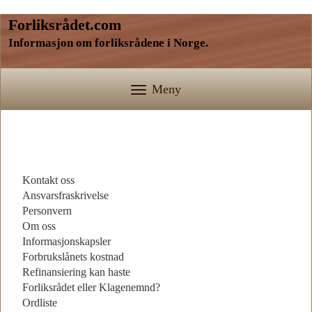
Forliksrådet.com
Informasjon om forliksrådene i Norge.
Meny
Kontakt oss
Ansvarsfraskrivelse
Personvern
Om oss
Informasjonskapsler
Forbrukslånets kostnad
Refinansiering kan haste
Forliksrådet eller Klagenemnd?
Ordliste