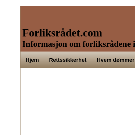
Forliksrådet.com
Informasjon om forliksrådene i
Hjem
Rettssikkerhet
Hvem dømmer