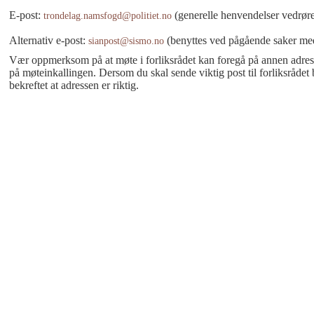
E-post:
(generelle henvendelser vedrøre
trondelag.namsfogd@politiet.no
Alternativ e-post:
(benyttes ved pågående saker me
sianpost@sismo.no
Vær oppmerksom på at møte i forliksrådet kan foregå på annen adres
på møteinkallingen. Dersom du skal sende viktig post til forliksrådet b
bekreftet at adressen er riktig.