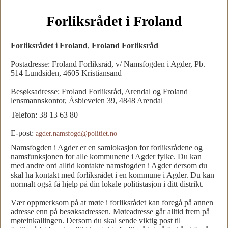
Forliksrådet i Froland
Forliksrådet i Froland
,
Froland Forliksråd
Postadresse: Froland Forliksråd, v/ Namsfogden i Agder, Pb.
514 Lundsiden, 4605 Kristiansand
Besøksadresse: Froland Forliksråd, Arendal og Froland
lensmannskontor, Åsbieveien 39, 4848 Arendal
Telefon: 38 13 63 80
E-post:
agder.namsfogd@politiet.no
Namsfogden i Agder er en samlokasjon for forliksrådene og
namsfunksjonen for alle kommunene i Agder fylke. Du kan
med andre ord alltid kontakte namsfogden i Agder dersom du
skal ha kontakt med forliksrådet i en kommune i Agder. Du kan
normalt også få hjelp på din lokale politistasjon i ditt distrikt.
Vær oppmerksom på at møte i forliksrådet kan foregå på annen
adresse enn på besøksadressen. Møteadresse går alltid frem på
møteinkallingen. Dersom du skal sende viktig post til