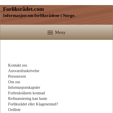
Forliksrådet.com
Informasjon om forliksrådene i Norge.
Meny
Kontakt oss
Ansvarsfraskrivelse
Personvern
Om oss
Informasjonskapsler
Forbrukslånets kostnad
Refinansiering kan haste
Forliksrådet eller Klagenemnd?
Ordliste