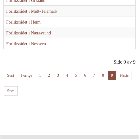
Forliksrådet i Orkland
Forliksrådet i Midt-Telemark
Forliksrådet i Heim
Forliksrådet i Nærøysund
Forliksrådet i Nesbyen
Side 9 av 9
Start
Forrige
1
2
3
4
5
6
7
8
9
Neste
Siste