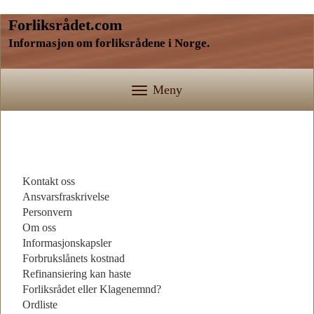
Forliksrådet.com
Informasjon om forliksrådene i Norge.
Meny
Kontakt oss
Ansvarsfraskrivelse
Personvern
Om oss
Informasjonskapsler
Forbrukslånets kostnad
Refinansiering kan haste
Forliksrådet eller Klagenemnd?
Ordliste